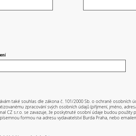
ení
ávám také souhlas dle zákona č. 101/2000 Sb. o ochraně osobních ú
matizovanému zpracování svých osobních údajů (příjmení, jméno, adresa
nal CZ s.r.o. se zavazuje, že poskytnuté osobní údaje budou použity
 písemnou formou na adresu vydavatelství Burda Praha, nebo email