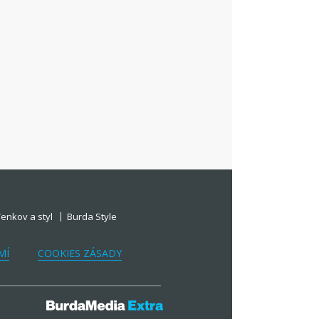
enkov a styl
Burda Style
MÍ
COOKIES ZÁSADY