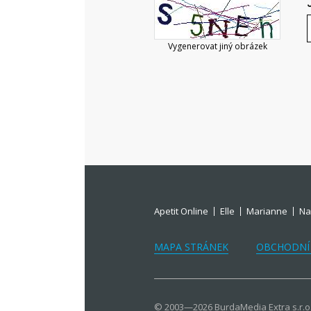
Vygenerovat jiný obrázek
Apetit Online
Elle
Marianne
Na
MAPA STRÁNEK
OBCHODNÍ
© 2003—2026 BurdaMedia Extra s.r.o