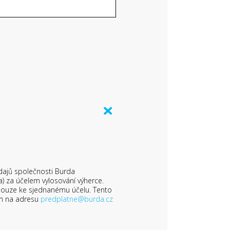
dajů společnosti Burda
) za účelem vylosování výherce.
 pouze ke sjednanému účelu. Tento
em na adresu
predplatne@burda.cz