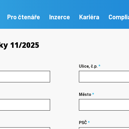
Pro čtenáře
Inzerce
Kariéra
Compli
ky 11/2025
Ulice, č.p.
*
Město
*
PSČ
*