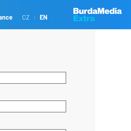
ance
CZ
EN
|