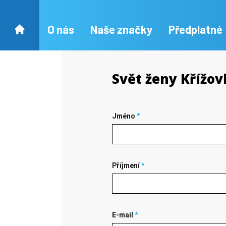
O nás
Naše značky
Předplatné
Svět ženy Křížov
Jméno
*
Příjmení
*
E-mail
*