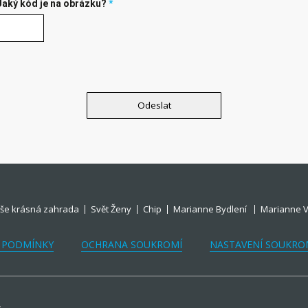
Jaký kód je na obrázku?
*
še krásná zahrada
Svět Ženy
Chip
Marianne Bydlení
Marianne V
 PODMÍNKY
OCHRANA SOUKROMÍ
NASTAVENÍ SOUKRO
.