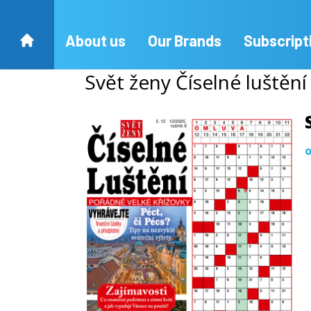
About us
Our Brands
Subscript
Svět ženy Číselné luštěn
o