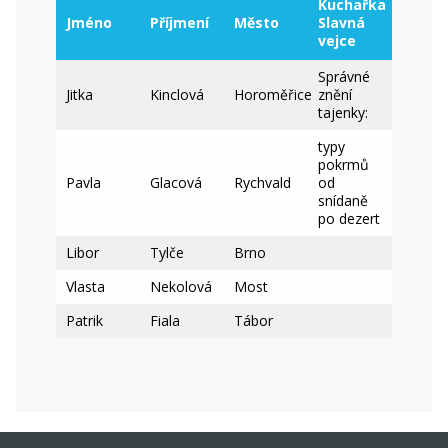
Kuchařka
Jméno
Příjmení
Město
Slavná
vejce
Správné
Jitka
Kinclová
Horoměřice
znění
tajenky:
typy
pokrmů
Pavla
Glacová
Rychvald
od
snídaně
po dezert
Libor
Tylče
Brno
Vlasta
Nekolová
Most
Patrik
Fiala
Tábor