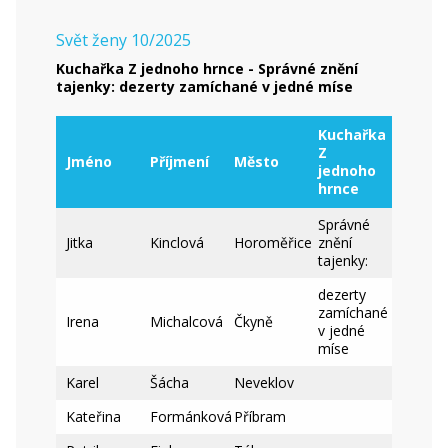
Svět ženy 10/2025
Kuchařka Z jednoho hrnce - Správné znění
tajenky: dezerty zamíchané v jedné míse
Kuchařka
Z
Jméno
Příjmení
Město
jednoho
hrnce
Správné
Jitka
Kinclová
Horoměřice
znění
tajenky:
dezerty
zamíchané
Irena
Michalcová
Čkyně
v jedné
míse
Karel
Šácha
Neveklov
Kateřina
Formánková
Příbram