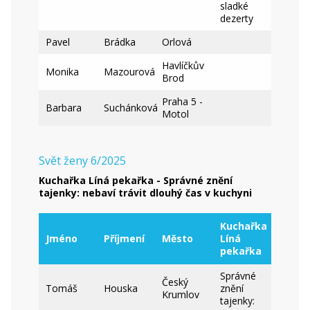
sladké
dezerty
Pavel
Brádka
Orlová
Havlíčkův
Monika
Mazourová
Brod
Praha 5 -
Barbara
Suchánková
Motol
Svět ženy 6/2025
Kuchařka Líná pekařka - Správné znění
tajenky: nebaví trávit dlouhý čas v kuchyni
Kuchařka
Jméno
Příjmení
Město
Líná
pekařka
Správné
Český
Tomáš
Houska
znění
Krumlov
tajenky: