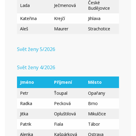
České
Lada
Ječmenová
Budějovice
Kateřina
Krejčí
Jihlava
Aleš
Maurer
Strachotice
Svět ženy 5/2026
Svět ženy 4/2026
Jméno
Příjmení
Město
Petr
Ťoupal
Opařany
Radka
Pecková
Brno
Jitka
Opluštilová
Mikulčice
Patrik
Fiala
Tábor
Alenka
Kašpárková
Ostrava