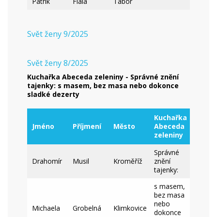
Patrik
Fiala
Tábor
Svět ženy 9/2025
Svět ženy 8/2025
Kuchařka Abeceda zeleniny - Správné znění
tajenky: s masem, bez masa nebo dokonce
sladké dezerty
Kuchařka
Jméno
Příjmení
Město
Abeceda
zeleniny
Správné
Drahomír
Musil
Kroměříž
znění
tajenky:
s masem,
bez masa
nebo
Michaela
Grobelná
Klimkovice
dokonce