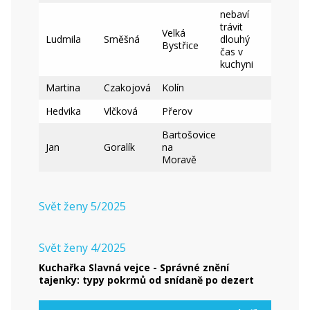
nebaví
trávit
Velká
Ludmila
Směšná
dlouhý
Bystřice
čas v
kuchyni
Martina
Czakojová
Kolín
Hedvika
Vlčková
Přerov
Bartošovice
Jan
Goralík
na
Moravě
Svět ženy 5/2025
Svět ženy 4/2025
Kuchařka Slavná vejce - Správné znění
tajenky: typy pokrmů od snídaně po dezert