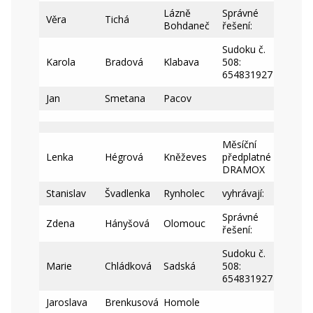
Lázně
Správné
Věra
Tichá
Bohdaneč
řešení:
Sudoku č.
Karola
Bradová
Klabava
508:
654831927
Jan
Smetana
Pacov
Měsíční
Lenka
Hégrová
Kněževes
předplatné
DRAMOX
Stanislav
Švadlenka
Rynholec
vyhrávají:
Správné
Zdena
Hányšová
Olomouc
řešení:
Sudoku č.
Marie
Chládková
Sadská
508:
654831927
Jaroslava
Brenkusová
Homole