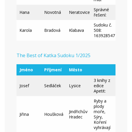
Správné
Hana
Novotná
Neratovice
řešení:
Sudoku č.
Karola
Bradová
Klabava
508:
163928547
The Best of Katka Sudoku 1/2025
Jméno
Příjmení
Město
3 knihy z
Josef
Sedláček
Lysice
edice
Apetit:
Ryby a
plody
Jindřichův
moře,
Jiřina
Houšková
Hradec
Sýry,
Koření
vyhrávají