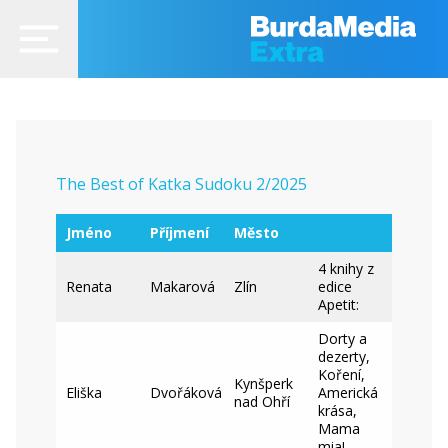
The Best of Katka Sudoku 2/2025
Jméno
Příjmení
Město
4 knihy z
Renata
Makarová
Zlín
edice
Apetit:
Dorty a
dezerty,
Koření,
Kynšperk
Eliška
Dvořáková
Americká
nad Ohří
krása,
Mama
mia!