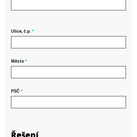
Ulice, č.p.
*
Město
*
PSČ
*
Řešení