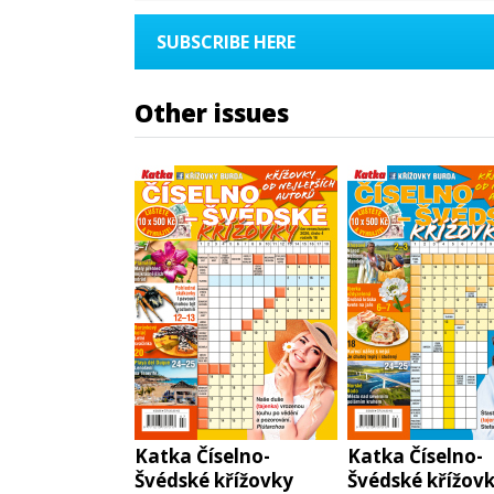
SUBSCRIBE HERE
Other issues
Katka Číselno-
Katka Číselno-
Švédské křížovky
Švédské křížov