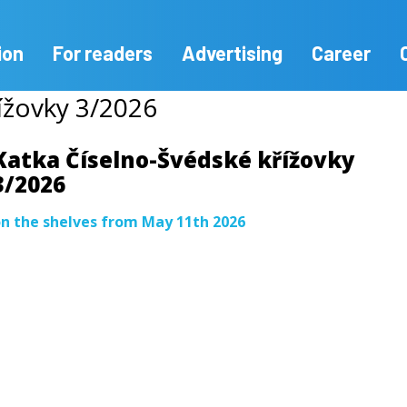
ion
For readers
Advertising
Career
ížovky 3/2026
Katka Číselno-Švédské křížovky
3/2026
n the shelves from May 11th 2026