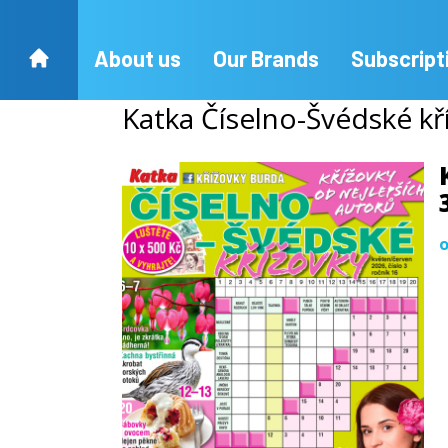
About us
Our Brands
Subscript
Katka Číselno-Švédské kř
o