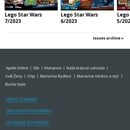
Lego Star Wars
Lego Star Wars
Lego
7/2023
6/2023
5/20
Issues archive
Apetit Online
Elle
Marianne
Naše krásná zahrada
Svět Ženy
Chip
Marianne Bydlení
Marianne Venkov a styl
Burda Style
MAPA STRÁNEK
OBCHODNÍ PODMÍNKY
OCHRANA SOUKROMÍ