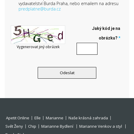
vydavatelství Burda Praha, nebo emailem na adresu
predplatne@burda.cz
Jaký kód je na
obrázku?
*
Vygenerovat jiný obrázek
Apetit Online
Elle
Marianne
Naše krásná zahrada
Svět Ženy
Chip
Marianne Bydlení
Marianne Venkov a styl