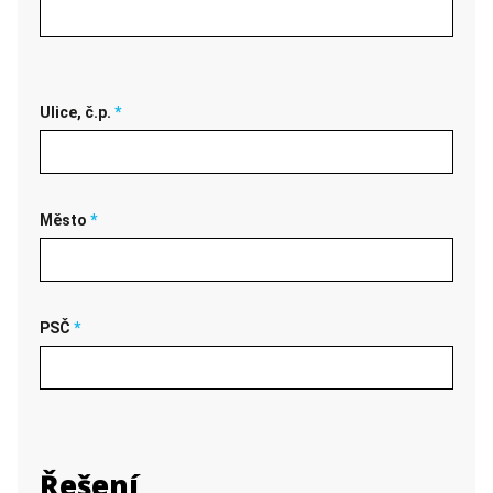
Ulice, č.p.
*
Město
*
PSČ
*
Řešení