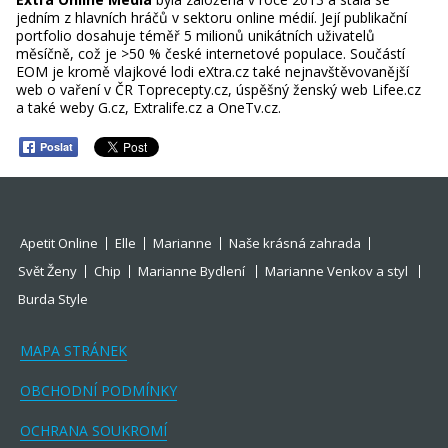
jedním z hlavních hráčů v sektoru online médií. Její publikační
portfolio dosahuje téměř 5 milionů unikátních uživatelů
měsíčně, což je >50 % české internetové populace. Součástí
EOM je kromě vlajkové lodi eXtra.cz také nejnavštěvovanější
web o vaření v ČR Toprecepty.cz, úspěšný ženský web Lifee.cz
a také weby G.cz, Extralife.cz a OneTv.cz.
Poslat
Apetit Online
Elle
Marianne
Naše krásná zahrada
Svět Ženy
Chip
Marianne Bydlení
Marianne Venkov a styl
Burda Style
MAPA STRÁNEK
OBCHODNÍ PODMÍNKY
OCHRANA SOUKROMÍ