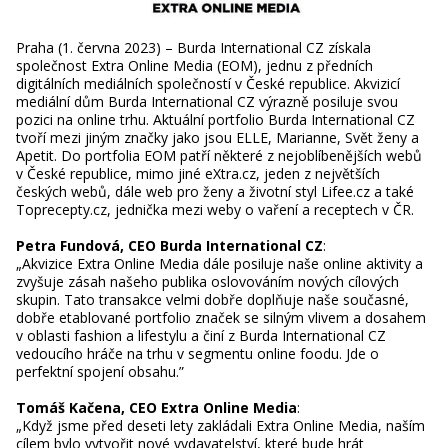
Praha (1. června 2023) – Burda International CZ získala
společnost Extra Online Media (EOM), jednu z předních
digitálních mediálních společností v České republice. Akvizicí
mediální dům Burda International CZ výrazně posiluje svou
pozici na online trhu. Aktuální portfolio Burda International CZ
tvoří mezi jiným značky jako jsou ELLE, Marianne, Svět ženy a
Apetit. Do portfolia EOM patří některé z nejoblíbenějších webů
v České republice, mimo jiné eXtra.cz, jeden z největších
českých webů, dále web pro ženy a životní styl Lifee.cz a také
Toprecepty.cz, jednička mezi weby o vaření a receptech v ČR.
Petra Fundová, CEO Burda International CZ
:
„Akvizice Extra Online Media dále posiluje naše online aktivity a
zvyšuje zásah našeho publika oslovováním nových cílových
skupin. Tato transakce velmi dobře doplňuje naše současné,
dobře etablované portfolio značek se silným vlivem a dosahem
v oblasti fashion a lifestylu a činí z Burda International CZ
vedoucího hráče na trhu v segmentu online foodu. Jde o
perfektní spojení obsahu.”
Tomáš Kačena, CEO Extra Online Media
:
„Když jsme před deseti lety zakládali Extra Online Media, naším
cílem bylo vytvořit nové vydavatelství, které bude hrát