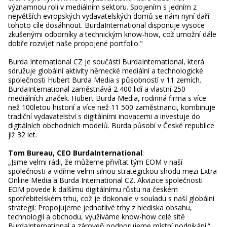
významnou roli v mediálním sektoru. Spojením s jedním z
největších evropských vydavatelských domů se nám nyní daří
tohoto cíle dosáhnout. BurdaInternational disponuje vysoce
zkušenými odborníky a technickým know-how, což umožní dále
dobře rozvíjet naše propojené portfolio."
Burda International CZ je součástí BurdaInternational, která
sdružuje globální aktivity německé mediální a technologické
společnosti Hubert Burda Media s působností v 11 zemích.
BurdaInternational zaměstnává 2 400 lidí a vlastní 250
mediálních značek. Hubert Burda Media, rodinná firma s více
než 100letou historií a více než 11 500 zaměstnanci, kombinuje
tradiční vydavatelství s digitálními inovacemi a investuje do
digitálních obchodních modelů. Burda působí v České republice
již 32 let.
Tom Bureau, CEO BurdaInternational
:
„Jsme velmi rádi, že můžeme přivítat tým EOM v naší
společnosti a vidíme velmi silnou strategickou shodu mezi Extra
Online Media a Burda International CZ. Akvizice společnosti
EOM povede k dalšímu digitálnímu růstu na českém
spotřebitelském trhu, což je dokonale v souladu s naší globální
strategií: Propojujeme jednotlivé trhy z hlediska obsahu,
technologií a obchodu, využíváme know-how celé sítě
BurdaInternational a zároveň podporujeme místní podnikání.“