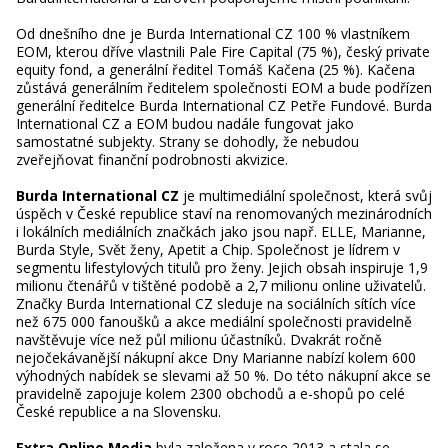
Od dnešního dne je Burda International CZ 100 % vlastníkem
EOM, kterou dříve vlastnili Pale Fire Capital (75 %), český private
equity fond, a generální ředitel Tomáš Kačena (25 %). Kačena
zůstává generálním ředitelem společnosti EOM a bude podřízen
generální ředitelce Burda International CZ Petře Fundové. Burda
International CZ a EOM budou nadále fungovat jako
samostatné subjekty. Strany se dohodly, že nebudou
zveřejňovat finanční podrobnosti akvizice.
Burda International CZ
je multimediální společnost, která svůj
úspěch v České republice staví na renomovaných mezinárodních
i lokálních mediálních značkách jako jsou např. ELLE, Marianne,
Burda Style, Svět ženy, Apetit a Chip. Společnost je lídrem v
segmentu lifestylových titulů pro ženy. Jejich obsah inspiruje 1,9
milionu čtenářů v tištěné podobě a 2,7 milionu online uživatelů.
Značky Burda International CZ sleduje na sociálních sítích více
než 675 000 fanoušků a akce mediální společnosti pravidelně
navštěvuje více než půl milionu účastníků. Dvakrát ročně
nejočekávanější nákupní akce Dny Marianne nabízí kolem 600
výhodných nabídek se slevami až 50 %. Do této nákupní akce se
pravidelně zapojuje kolem 2300 obchodů a e-shopů po celé
České republice a na Slovensku.
Extra Online Media
byla založena v roce 2013 a stala se