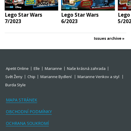
Lego Star Wars
Lego Star Wars
Lego
7/2023
6/2023
5/20
Issues archive
Apetit Online
Elle
Marianne
Naše krásná zahrada
Svět Ženy
Chip
Marianne Bydlení
Marianne Venkov a styl
Burda Style
MAPA STRÁNEK
OBCHODNÍ PODMÍNKY
OCHRANA SOUKROMÍ