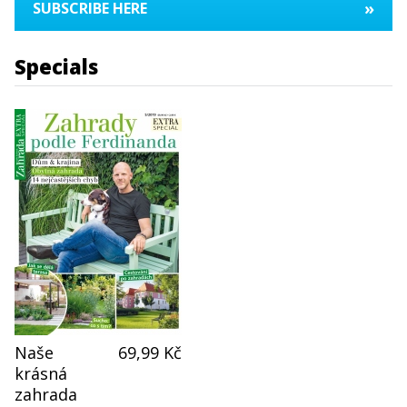
»
SUBSCRIBE HERE
Specials
Naše
69,99 Kč
krásná
zahrada