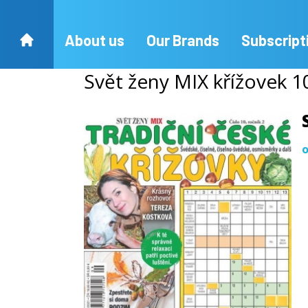
About us
Our Brands
Subscript
Svět ženy MIX křížovek 
o